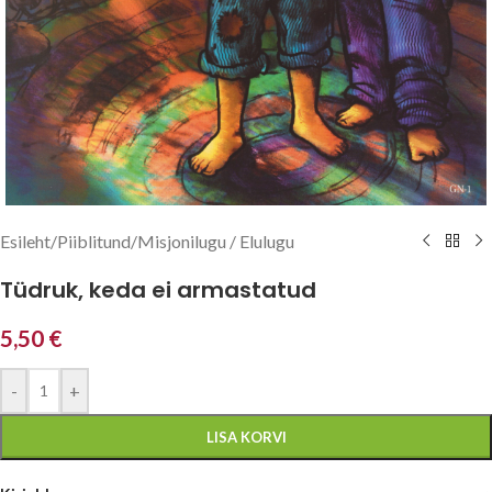
Esileht
/
Piiblitund
/
Misjonilugu / Elulugu
Tüdruk, keda ei armastatud
5,50
€
-
+
LISA KORVI