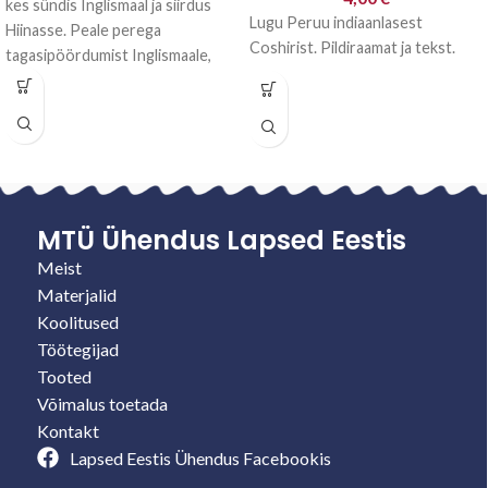
kes sündis Inglismaal ja siirdus
Lugu Peruu indiaanlasest
Hiinasse. Peale perega
Coshirist. Pildiraamat ja tekst.
tagasipöördumist Inglismaale,
läksid nad peagi Indiasse ja
Aafrikasse.
MTÜ Ühendus Lapsed Eestis
Meist
Materjalid
Koolitused
Töötegijad
Tooted
Võimalus toetada
Kontakt
Lapsed Eestis Ühendus Facebookis