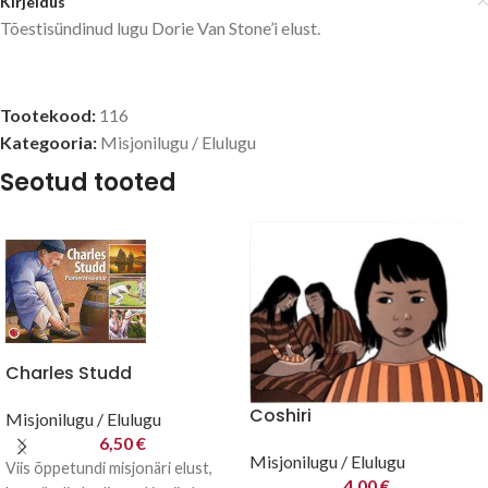
Kirjeldus
Tõestisündinud lugu Dorie Van Stone’i elust.
Tootekood:
116
Kategooria:
Misjonilugu / Elulugu
Seotud tooted
Charles Studd
Coshiri
Misjonilugu / Elulugu
6,50
€
Misjonilugu / Elulugu
Viis õppetundi misjonäri elust,
4,00
€