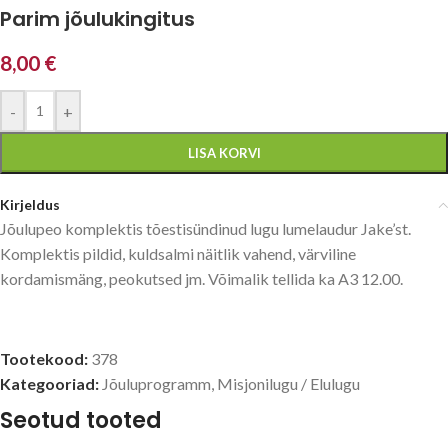
Parim jõulukingitus
8,00
€
-
+
LISA KORVI
Kirjeldus
Jõulupeo komplektis tõestisündinud lugu lumelaudur Jake’st.
Komplektis pildid, kuldsalmi näitlik vahend, värviline
kordamismäng, peokutsed jm. Võimalik tellida ka A3 12.00.
Tootekood:
378
Kategooriad:
Jõuluprogramm
,
Misjonilugu / Elulugu
Seotud tooted