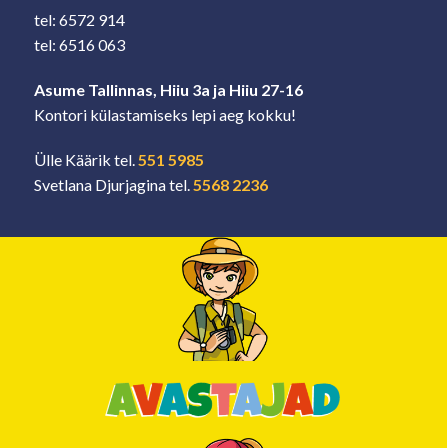
tel: 6572 914
tel: 6516 063
Asume Tallinnas, Hiiu 3a ja Hiiu 27-16
Kontori külastamiseks lepi aeg kokku!
Ülle Käärik tel.
551 5985
Svetlana Djurjagina tel.
5568 2236