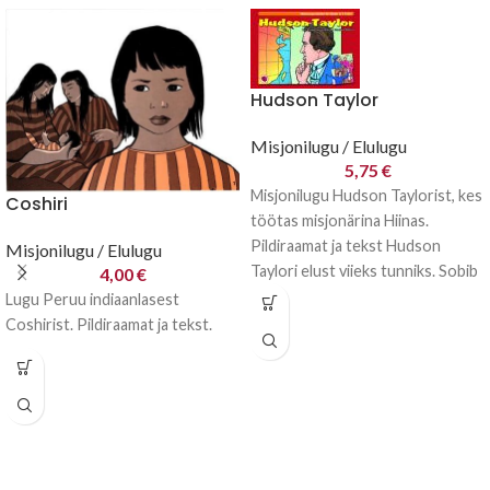
Hudson Taylor
Misjonilugu / Elulugu
5,75
€
Misjonilugu Hudson Taylorist, kes
Coshiri
töötas misjonärina Hiinas.
Pildiraamat ja tekst Hudson
Misjonilugu / Elulugu
Taylori elust viieks tunniks. Sobib
4,00
€
kasutada järjejutuna
Lugu Peruu indiaanlasest
pühapäevakoolis või
Coshirist. Pildiraamat ja tekst.