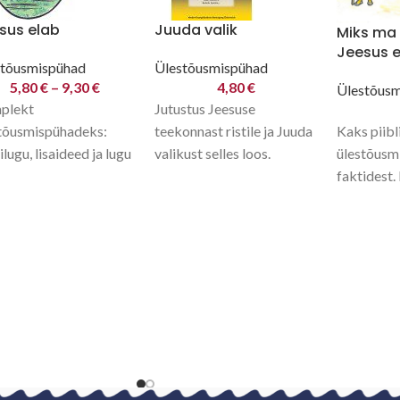
sus elab
Juuda valik
Miks ma 
Jeesus e
stõusmispühad
Ülestõusmispühad
5,80
€
–
9,30
€
4,80
€
Ülestõus
plekt
Jutustus Jeesuse
Kaks piibl
tõusmispühadeks:
teekonnast ristile ja Juuda
ülestõusmi
lilugu, lisaideed ja lugu
valikust selles loos.
faktidest.
thanist. Komplekt
Kuldsalm Jh 3:36
kaheks tun
aval ka nii A4 kui A3
lastele ja 
maadis
metoodilis
kasutamis
juunioride
Intervjuu