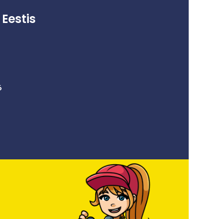
eelkooliealiste lastega. A4
piltidega 5.50,
Eestis
6