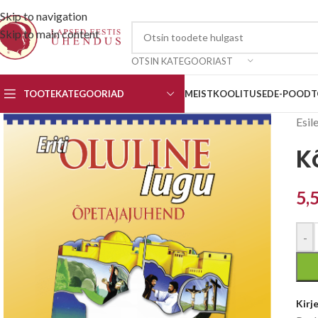
Skip to navigation
Skip to main content
OTSIN KATEGOORIAST
TOOTEKATEGOORIAD
MEIST
KOOLITUSED
E-POOD
T
Esil
K
5,
-
Kirj