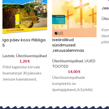
Jee
Üle
Kom
üles
Iseäralikud
Iga päev koos Piibliga
piib
sündmused
5
Jona
Jeruusalemmas
saad
Lastele
,
Ülestõusmispühad
for
Ülestõusmispühad
,
UUED
1,20
€
TOOTED
Piibli lugemise kõrvale
14,00
€
lisamaterjal 30 päevaks
Ülestõusmispühade
Jeesuse kannatusest,
komplektis on
ristisurmast ja
õpetajajuhend, A3 pildid,
ülestõusmisest. Seda
soovi korral PowerPoint,
raamatut lugedes õpib
lisamaterjalid A3 ja A4 –
laps Jeesust ja Jumalat
kuldsalm ja