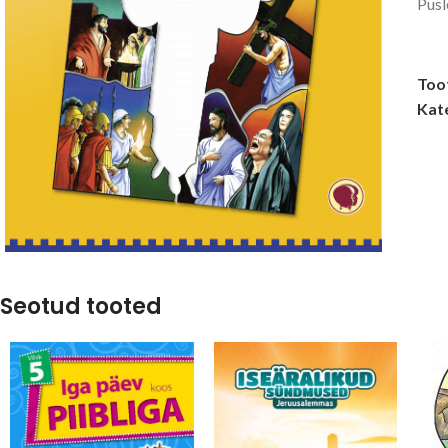
Pusl
Too
Kat
Seotud tooted