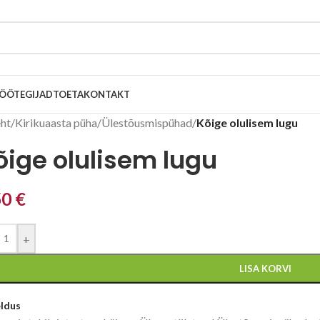
ÖÖTEGIJAD
TOETA
KONTAKT
eht
/
Kirikuaasta püha
/
Ülestõusmispühad
/
Kõige olulisem lugu
õige olulisem lugu
50
€
+
LISA KORVI
eldus