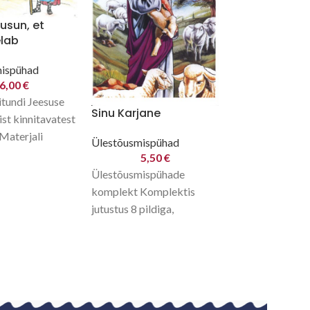
Toomas usub
usun, et
lab
Ülestõusmispüh
5,75
mispühad
Ülestõusmispüh
6,00
€
värviliste piltide
itundi Jeesuse
Kuldsalm A3.
Sinu Karjane
st kinnitavatest
 Materjali
Ülestõusmispühad
niks 9-11 a
5,50
€
sobib
Ülestõusmispühade
elt
komplekt Komplektis
eks ka
jutustus 8 pildiga,
 rühmas.
tutvumis- ja
kordamismängu idee,
kordamisküsimused,
meisterdamise idee.
Kasutamiseks ka