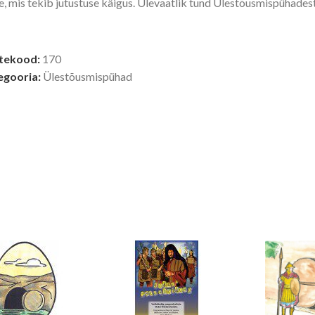
e, mis tekib jutustuse käigus. Ülevaatlik tund Ülestõusmispühadest
tekood:
170
egooria:
Ülestõusmispühad