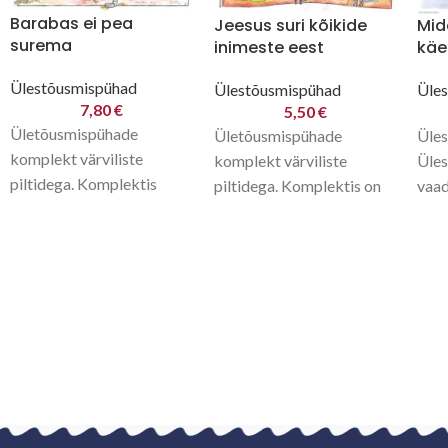
Barabas ei pea
Jeesus suri kõikide
Mid
surema
inimeste eest
käe
Ülestõusmispühad
Ülestõusmispühad
Üle
7,80
€
5,50
€
Ületõusmispühade
Ületõusmispühade
Üles
komplekt värviliste
komplekt värviliste
Üles
piltidega. Komplektis
piltidega. Komplektis on
vaad
õpetajajuhend ja A3 pildid,
jutustus “Sõrmus ja roosid”
Mida
kuldsalm Jh 8:36,
pildid, kuldsalm 1Tm 2:4,
käsi
kordamismäng
kordamismäng
Värv
“Naerunägude püüdmine”,
“Väärtuslikud ja
memo
misjonilugu Aafrika poiss
ebaolulised asjad”,
Jabost, mängu-
meisterdamise