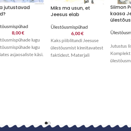
Siimon P
a jutustavad
Miks ma usun, et
kaasa J
d?
Jeesus elab
ülestõus
stõusmispühad
Ülestõusmispühad
Ülestõus
8,00
€
6,00
€
tõusmispühade lugu
Kaks piiblitundi Jeesuse
Jutustus l
tõusmispühade lugu
ülestõusmist kinnitavatest
Komplekt 
ates asjaosaliste käsi.
faktidest. Materjali
ülestõusm
 võib öelda inimese
kaheks tunniks 9-11 a
tunniks. 
 vaadates tema kohta?
lastele ja sobib
värvilised 
ilised A3 pildid ja
metoodiliselt
kuldsalm K
riin.
kasutamiseks ka
meisterda
juunioride rühmas.
tellida ka
Intervjuu