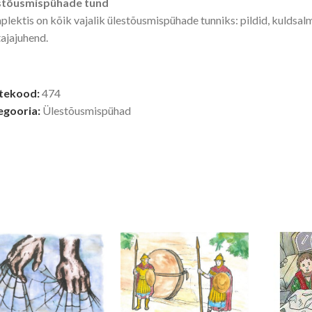
stõusmispühade tund
lektis on kõik vajalik ülestõusmispühade tunniks: pildid, kuldsalm
ajajuhend.
tekood:
474
egooria:
Ülestõusmispühad