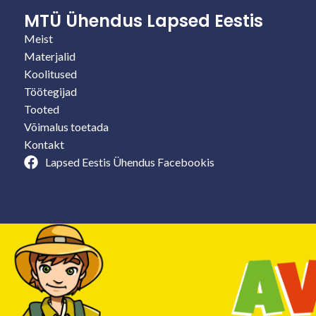
MTÜ Ühendus Lapsed Eestis
Meist
Materjalid
Koolitused
Töötegijad
Tooted
Võimalus toetada
Kontakt
Lapsed Eestis Ühendus Facebookis