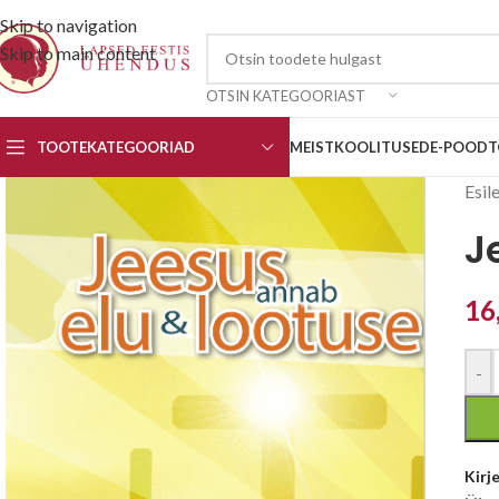
Skip to navigation
Skip to main content
OTSIN KATEGOORIAST
TOOTEKATEGOORIAD
MEIST
KOOLITUSED
E-POOD
T
Esil
J
16
-
Kirj