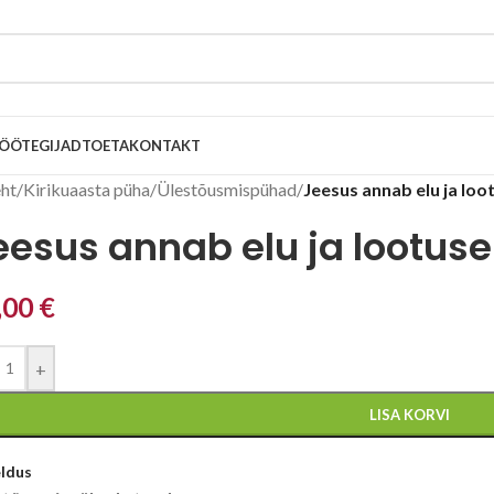
ÖÖTEGIJAD
TOETA
KONTAKT
eht
/
Kirikuaasta püha
/
Ülestõusmispühad
/
Jeesus annab elu ja loo
eesus annab elu ja lootuse
,00
€
+
LISA KORVI
eldus