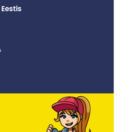
piltidega 5.50,
Eestis
6