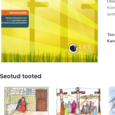
Üle
Komp
õpet
Too
Kat
Seotud tooted