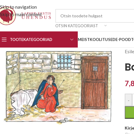
Skip to navigation
Skip to main content
OTSIN KATEGOORIAST
TOOTEKATEGOORIAD
MEIST
KOOLITUSED
E-POOD
T
Esil
B
7,
-
Kirj