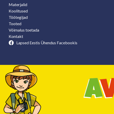
Materjalid
Koolitused
Töötegijad
Tooted
Võimalus toetada
Kontakt
Lapsed Eestis Ühendus Facebookis