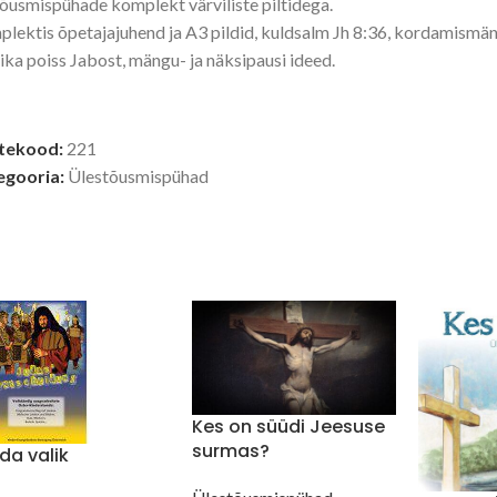
õusmispühade komplekt värviliste piltidega.
lektis õpetajajuhend ja A3 pildid, kuldsalm Jh 8:36, kordamismä
ika poiss Jabost, mängu- ja näksipausi ideed.
tekood:
221
egooria:
Ülestõusmispühad
Kes on süüdi Jeesuse
surmas?
da valik