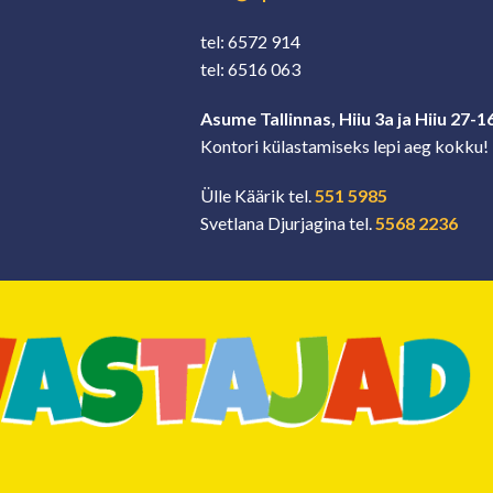
tel: 6572 914
tel: 6516 063
Asume Tallinnas, Hiiu 3a ja Hiiu 27-1
Kontori külastamiseks lepi aeg kokku!
Ülle Käärik tel.
551 5985
Svetlana Djurjagina tel.
5568 2236