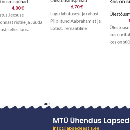
Ülestõusmispühad
Kes on s
stõusmispühad
6,70
€
4,80
€
Lugu lahutusest ja rahust.
Ülestõus
stus Jeesuse
Piiblitund Aabrahamist ja
onnast ristile ja Juuda
Ülestõusm
Lotist. Temaatiline
kust selles loos.
kus uurita
ülestõusmispühade tund.
salm Jh 3:36
kes on süü
surmas. Õ
lisaks roh
lisamaterj
kuldsalm,
juhend ja p
MTÜ Ühendus Lapsed 
info@lapsedeestis.ee