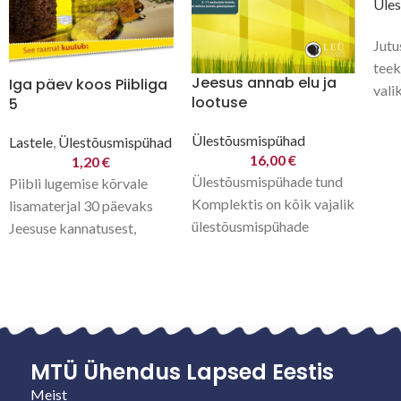
Üle
Jutu
teek
Jeesus annab elu ja
Iga päev koos Piibliga
vali
lootuse
5
Kuld
Ülestõusmispühad
Lastele
,
Ülestõusmispühad
16,00
€
1,20
€
Ülestõusmispühade tund
Piibli lugemise kõrvale
Komplektis on kõik vajalik
lisamaterjal 30 päevaks
ülestõusmispühade
Jeesuse kannatusest,
tunniks: pildid, kuldsalm,
ristisurmast ja
töölehed, poster,
ülestõusmisest. Seda
meisterdamise juhend ja
raamatut lugedes õpib
õpetajajuhend.
laps Jeesust ja Jumalat
paremini
MTÜ Ühendus Lapsed Eestis
Meist