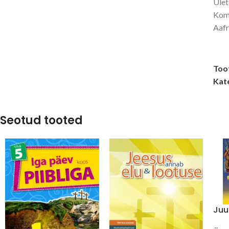
Ület
Komp
Aafr
Too
Kat
Seotud tooted
Juu