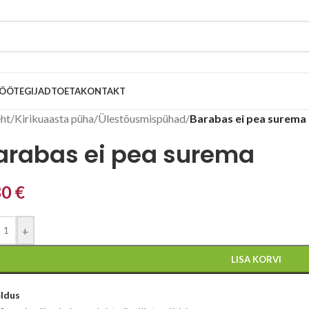
ÖÖTEGIJAD
TOETA
KONTAKT
eht
/
Kirikuaasta püha
/
Ülestõusmispühad
/
Barabas ei pea surema
arabas ei pea surema
80
€
+
LISA KORVI
eldus