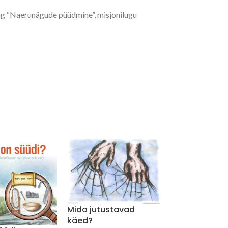
ng “Naerunägude püüdmine”, misjonilugu
Mida jutustavad
Miks ma usun,
käed?
Jeesus elab