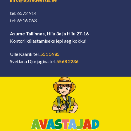
tel: 6572 914
tel: 6516 063
Asume Tallinnas, Hiiu 3a ja Hiiu 27-16
Kontori külastamiseks lepi aeg kokku!
Ülle Käärik tel.
551 5985
Svetlana Djurjagina tel.
5568 2236