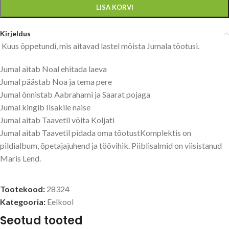
LISA KORVI
Kirjeldus
Kuus õppetundi, mis aitavad lastel mõista Jumala tõotusi.
Jumal aitab Noal ehitada laeva
Jumal päästab Noa ja tema pere
Jumal õnnistab Aabrahami ja Saarat pojaga
Jumal kingib Iisakile naise
Jumal aitab Taavetil võita Koljati
Jumal aitab Taavetil pidada oma tõotustKomplektis on
pildialbum, õpetajajuhend ja töövihik. Piiblisalmid on viisistanud
Maris Lend.
Tootekood:
28324
Kategooria:
Eelkool
Seotud tooted