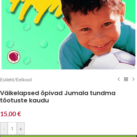
Esileht
/
Eelkool
Väikelapsed õpivad Jumala tundma
tõotuste kaudu
15,00
€
-
+