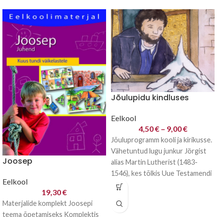
Jõulupidu kindluses
Eelkool
4,50
€
–
9,00
€
Jõuluprogramm kooli ja kirikusse.
Vähetuntud lugu junkur Jörgist
Joosep
alias Martin Lutherist (1483-
1546), kes tõlkis Uue Testamendi
Eelkool
saksa keelde Wartburgi kindluses.
19,30
€
Materjalide komplekt Joosepi
teema õpetamiseks Komplektis