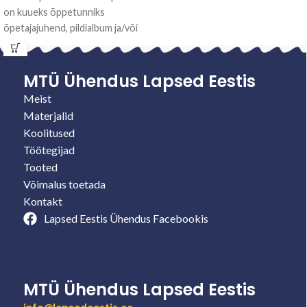
on kuueks õppetunniks
õpetajajuhend, pildialbum ja/või
flanellpildid, lisamaterjalid
(põhitõed, mänguideed,
kordamismängud, kuldsalm,
MTÜ Ühendus Lapsed Eestis
ettepanekud teema
Meist
Materjalid
Koolitused
Töötegijad
Tooted
Võimalus toetada
Kontakt
Lapsed Eestis Ühendus Facebookis
MTÜ Ühendus Lapsed Eestis
info@lapsedeestis.ee