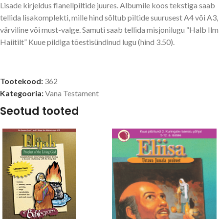
Lisade kirjeldus flanellpiltide juures. Albumile koos tekstiga saab
tellida lisakomplekti, mille hind sõltub piltide suurusest A4 või A3,
värviline või must-valge. Samuti saab tellida misjonilugu “Halb Ilm
Haiitilt” Kuue pildiga tõestisündinud lugu (hind 3.50).
Tootekood:
362
Kategooria:
Vana Testament
Seotud tooted