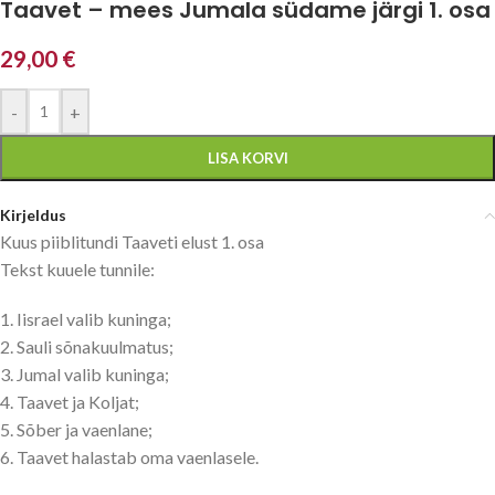
Taavet – mees Jumala südame järgi 1. osa
29,00
€
-
+
LISA KORVI
Kirjeldus
Kuus piiblitundi Taaveti elust 1. osa
Tekst kuuele tunnile:
1. Iisrael valib kuninga;
2. Sauli sõnakuulmatus;
3. Jumal valib kuninga;
4. Taavet ja Koljat;
5. Sõber ja vaenlane;
6. Taavet halastab oma vaenlasele.