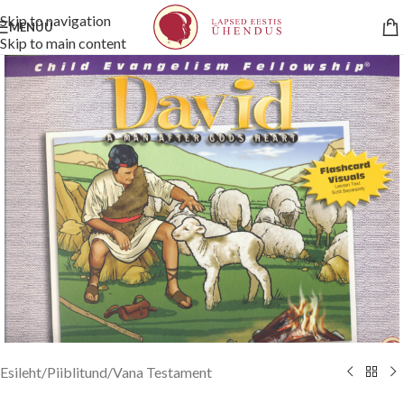
Skip to navigation
MENÜÜ
Skip to main content
Esileht
/
Piiblitund
/
Vana Testament