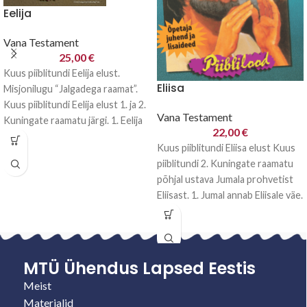
Eelija
Vana Testament
25,00
€
Kuus piiblitundi Eelija elust.
Eliisa
Misjonilugu “Jalgadega raamat”.
Kuus piiblitundi Eelija elust 1. ja 2.
Vana Testament
Kuningate raamatu järgi. 1. Eelija
22,00
€
üllatav
Kuus piiblitundi Eliisa elust Kuus
piiblitundi 2. Kuningate raamatu
põhjal ustava Jumala prohvetist
Eliisast. 1. Jumal annab Eliisale väe.
2.
MTÜ Ühendus Lapsed Eestis
Meist
Materjalid