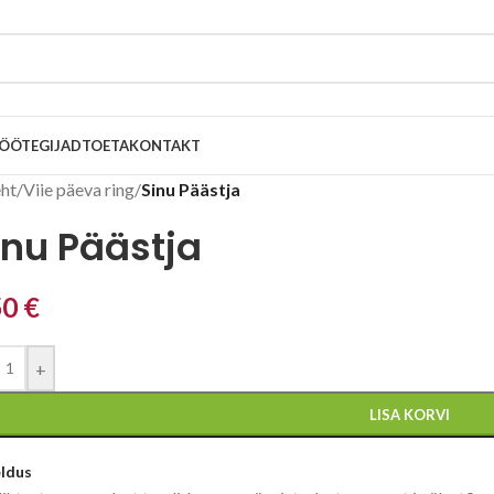
ÖÖTEGIJAD
TOETA
KONTAKT
eht
/
Viie päeva ring
/
Sinu Päästja
inu Päästja
50
€
+
LISA KORVI
eldus