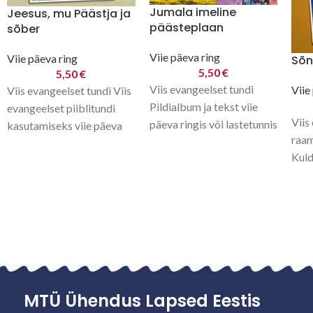
Jumala imeline
Jeesus, mu Päästja ja
päästeplaan
sõber
Viie päeva ring
Viie päeva ring
Sõn
5,50
€
5,50
€
Viis evangeelset tundi
Viie
Viis evangeelset tundi Viis
Pildialbum ja tekst viie
evangeelset piiblitundi
Viis
päeva ringis või lastetunnis
kasutamiseks viie päeva
raam
kasutamiseks. 1. Ristija
ringis, Hea Sõnumi ringis
Kuld
Johannes näitab teed, 2.
või pühapäevakoolis. 1.
valg
Jeesus räägib
Jeesus tervendab halvatu,
koht
2.
õppe
MTÜ Ühendus Lapsed Eestis