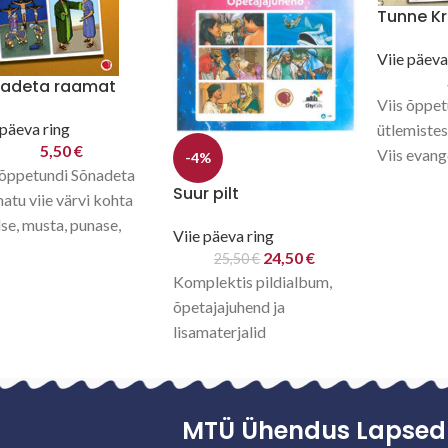
Tunne Kr
Viie päeva
adeta raamat
Viis õppet
 päeva ring
ütlemiste
5,50
€
Viis evang
-4%
 õppetundi Sõnadeta
piiblitund
Suur pilt
atu viie värvi kohta
viie päeva
se, musta, punase,
Sõnumi rin
Viie päeva ring
e ja rohelise lehekülje
24,50
€
25,50
€
a on eraldi
Komplektis pildialbum,
tunnid, mida saab
õpetajajuhend ja
lisamaterjalid
(kuldsalmide ja
põhitõdede näitlikud
vahendid, töölehed,
MTÜ Ühendus Lapsed 
kuldsalmikaardid lastele