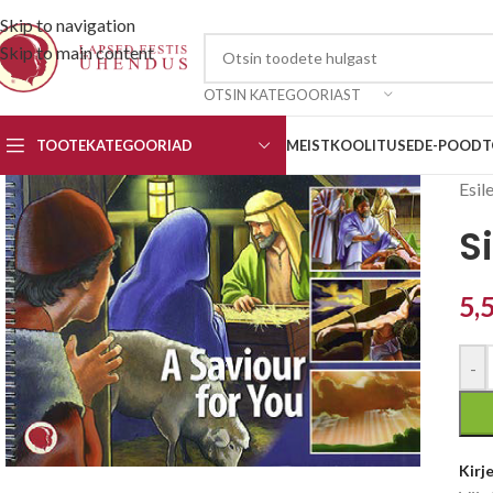
Skip to navigation
Skip to main content
OTSIN KATEGOORIAST
TOOTEKATEGOORIAD
MEIST
KOOLITUSED
E-POOD
T
Esil
S
5,
-
Kirj