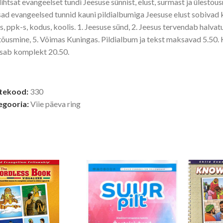
 lihtsat evangeelset tundi Jeesuse sünnist, elust, surmast ja ülestõu
sad evangeelsed tunnid kauni pildialbumiga Jeesuse elust sobivad k
is, ppk-s, kodus, koolis. 1. Jeesuse sünd, 2. Jeesus tervendab halvat
tõusmine, 5. Võimas Kuningas. Pildialbum ja tekst maksavad 5.50. Ku
sab komplekt 20.50.
tekood:
330
egooria:
Viie päeva ring