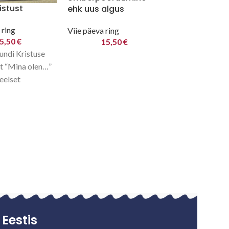
istust
ehk uus algus
 ring
Viie päeva ring
5,50
€
15,50
€
undi Kristuse
st “Mina olen…”
eelset
i. Võib kasutada
 ringis või Hea
gis. Tunnid: 1.
Eestis