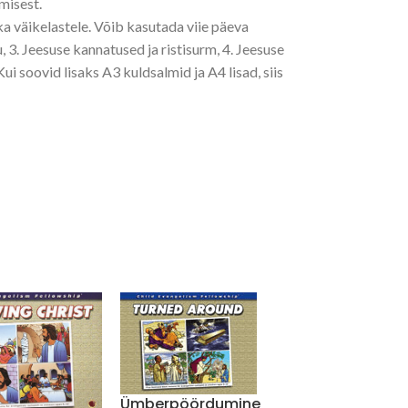
smisest.
a väikelastele. Võib kasutada viie päeva
u, 3. Jeesuse kannatused ja ristisurm, 4. Jeesuse
i soovid lisaks A3 kuldsalmid ja A4 lisad, siis
Ümberpöördumine