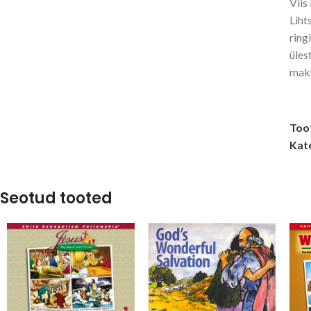
Viis
Liht
ring
üles
mak
Too
Kat
Seotud tooted