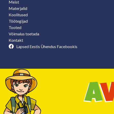
Meist
Materjalid
Koolitused
Töötegijad
Tooted
Võimalus toetada
Kontakt
Lapsed Eestis Ühendus Facebookis