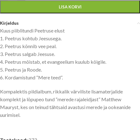
LISA KORVI
Kirjeldus
Kuus piiblitundi Peetruse elust
1. Peetrus kohtub Jeesusega.
2. Peetrus kõnnib vee peal.
3. Peetrus salgab Jeesuse.
4. Peetrus mõistab, et evangeelium kuulub kõigile.
5. Peetrus ja Roode.
6. Kordamistund “Mere teed”.
Kompalektis pildialbum, rikkalik värviliste lisamaterjalide
komplekt ja lõpupeo tund “merede rajaleidjast” Matthew
Mauryst, kes on teinud tähtsaid avastusi merede ja ookeanide
uurimisel.
Tootekood:
273