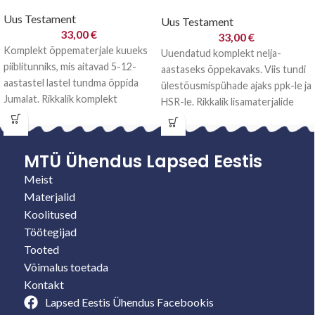
Uus Testament
Uus Testament
33,00
€
33,00
€
Komplekt õppematerjale kuueks
Uuendatud komplekt nelja-
piiblitunniks, mis aitavad 5-12-
aastaseks õppekavaks. Viis tundi
aastastel lastel tundma õppida
ülestõusmispühade ajaks ppk-le ja
Jumalat. Rikkalik komplekt
HSR-le. Rikkalik lisamaterjalide
sisaldab õpetajajuhendit,
komplekt (töölehed, kuldsalmid,
pildialbumit, värvilisi A4 ja A3
meisterdamise juhend,
avastamise aja
MTÜ Ühendus Lapsed Eestis
Meist
Materjalid
Koolitused
Töötegijad
Tooted
Võimalus toetada
Kontakt
Lapsed Eestis Ühendus Facebookis