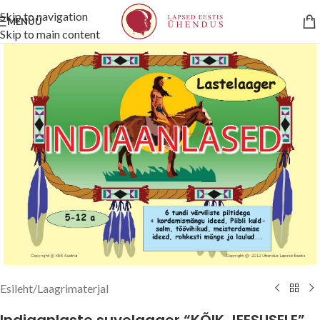
Skip to navigation
MENÜÜ
Skip to main content
Esileht
/
Laagrimaterjal
Indiaanlaste suvelaager “KÕIK JEESUSELE”