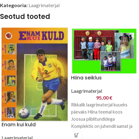
Kategooria:
Laagrimaterjal
Seotud tooted
Hiina seiklus
Laagrimaterjal
95,00
€
Rikkalik laagrimaterjal kuueks
päevaks Hiina teemal koos
Joosua piiblitundidega
Enam kui kuld
Komplektis on juhendiraamat ja
tekstiraamat piiblilugudele
Laagrimaterjal