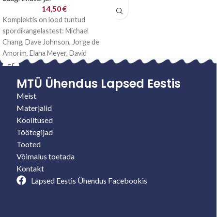
Joosuast. Järjejutt on Gladys
14,50
€
Aylwardist
Komplektis on lood tuntud
spordikangelastest: Michael
Chang, Dave Johnson, Jorge de
Amorim, Elana Meyer, David
Robinson. Lisaks kutsed,
posterid, kordamismängud
MTÜ Ühendus Lapsed Eestis
Meist
Materjalid
Koolitused
Töötegijad
Tooted
Võimalus toetada
Kontakt
Lapsed Eestis Ühendus Facebookis