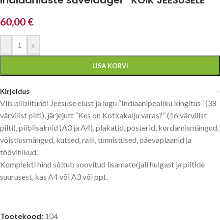
60,00
€
-
+
LISA KORVI
Kirjeldus
Viis piiblitundi Jeesuse elust ja lugu “Indiaanipealiku kingitus” (38
värvilist pilti), järjejutt “Kes on Kotkakalju varas?” (16 värvilist
pilti), piiblisalmid (A3 ja A4), plakatid, posterid, kordamismängud,
võistlusmängud, kutsed, ralli, tunnistused, päevaplaanid ja
töövihikud.
Komplekti hind sõltub soovitud lisamaterjali hulgast ja piltide
suurusest, kas A4 või A3 või ppt.
Tootekood:
104