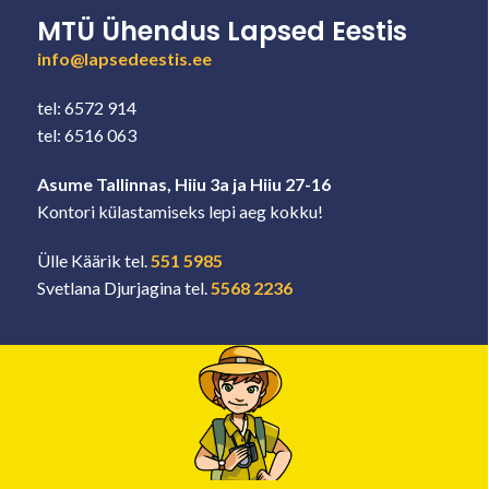
MTÜ Ühendus Lapsed Eestis
info@lapsedeestis.ee
tel: 6572 914
tel: 6516 063
Asume Tallinnas, Hiiu 3a ja Hiiu 27-16
Kontori külastamiseks lepi aeg kokku!
Ülle Käärik tel.
551 5985
Svetlana Djurjagina tel.
5568 2236