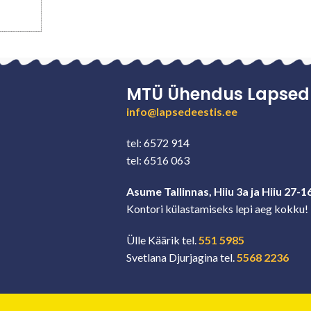
MTÜ Ühendus Lapsed 
info@lapsedeestis.ee
tel: 6572 914
tel: 6516 063
Asume Tallinnas, Hiiu 3a ja Hiiu 27-1
Kontori külastamiseks lepi aeg kokku!
Ülle Käärik tel.
551 5985
Svetlana Djurjagina tel.
5568 2236