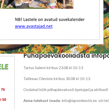
Pühapäevakooliaasta infop
Tartus Salemi kirikus 23.08 kl 10-13
Tallinnas Oleviste kirikus 30.08 kl 10-13
Oodatud kõik pühapäevakooli õpetajad ja abilised!
Anna tulekust teada:
info@lapsedeestis.ee või te