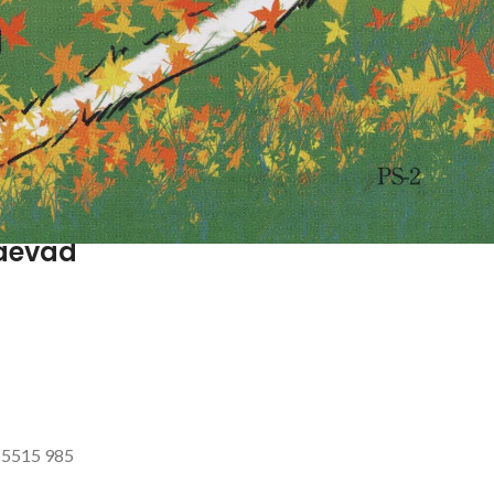
äevad
l 5515 985