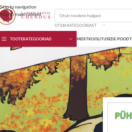
Skip to navigation
Skip to main content
OTSIN KATEGOORIAST
TOOTEKATEGOORIAD
MEIST
KOOLITUSED
E-POOD
T
Püha