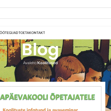
ÖÖTEGIJAD
TOETA
KONTAKT
Blog
Avaleht
/
Koolitused
KOOLITUSED
päevakooliaasta infopäevad